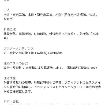
工法
木造・在来工法、木造・新在来工法、木造・新在来木造構法、RC造、
鉄骨造
断熱工法
基礎断熱、充填断熱、付加断熱、外張断熱（木造系）、外断熱（RC造
系）
アフターメンテナンス
施工会社と共に竣工後１年検査,その他随時
建築コストの目安
設計・監理料： 床面積により算定致します。（概ね総工事費の10%）
住宅性能
計画する敷地の環境、地理的特徴やご予算、クライアントの生活スタイ
ルを総合的に勘案し、イニシャルコストとランニングコスト両方の視点
からご提案致します。
許可・資格