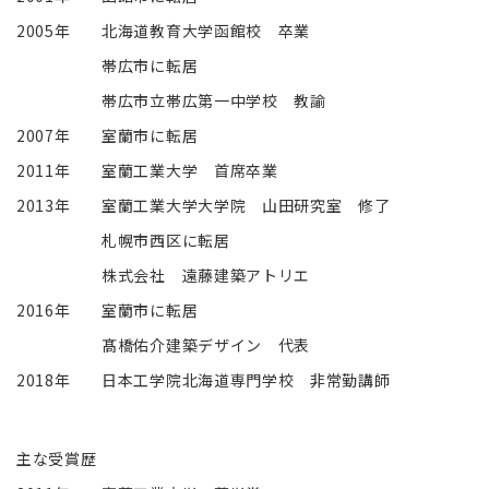
髙橋佑介建築デザインは、ひとりでも多くの方に毎日をより
「豊か」に暮らしてほしい、自然の美しい姿を感じながら暮ら
2005年
北海道教育大学函館校 卒業
してほしいという思いから、建築を創作しています。
帯広市に転居
帯広市立帯広第一中学校 教諭
2007年
室蘭市に転居
2011年
室蘭工業大学 首席卒業
2013年
室蘭工業大学大学院 山田研究室 修了
札幌市西区に転居
株式会社 遠藤建築アトリエ
2016年
室蘭市に転居
髙橋佑介建築デザイン 代表
2018年
日本工学院北海道専門学校 非常勤講師
主な受賞歴