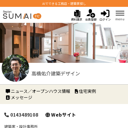
AIでできる工務店・建築家探し
0
資料請求
会員登録
ログイン
menu
高橋佑介建築デザイン
ニュース／オープンハウス情報
住宅実例
メッセージ
0143489108
Webサイト
建築家・設計事務所