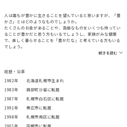
人は誰もが豊かに生きることを望んでいると思いますが、「豊
かさ」とはどのようなものでしょうか。
たくさんのお金があることや、高価なものをいくつも持ってい
ることが豊かだと思う方もいるでしょうし、家族がみな健康
で、楽しく暮らせることを「豊かだな」と考えている方もいる
でしょう。
私は、自然の四季折々の美しさを感じながら、自然と一体とな
続きを読む
っている感覚を味わうとき、いつも「豊かさ」を感じます。
万葉集が書かれた時代から日本人が自然の姿を歌に詠んでいた
ことや、毎年お花見や紅葉狩りを行なう習慣が現在でも人々の
経歴・沿革
生活に根付いていることを考えると、私たちはみな自然との関
1982年
北海道札幌市生まれ
係性に「豊かさ」を感じる心を持っているのだと思います。
1983年
興部町沙留に転居
人は自然とともに、そして建築とともに生きています。
私たちの生活をより「豊か」にするための大切なこととは、
1987年
札幌市白石区に転居
「建築が人と自然を結びつけてくれているか」
1991年
帯広市に転居
「建築を通して自然の移り変わる姿がより美しく、より多彩に
人々に届いているか」
1998年
札幌市南区に転居
という視点なのではないでしょうか。
2001年
函館市に転居