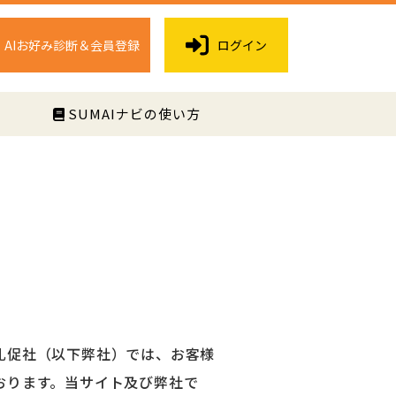
AIお好み診断＆会員登録
ログイン
く
SUMAIナビの使い方
社札促社（以下弊社）では、お客様
おります。当サイト及び弊社で