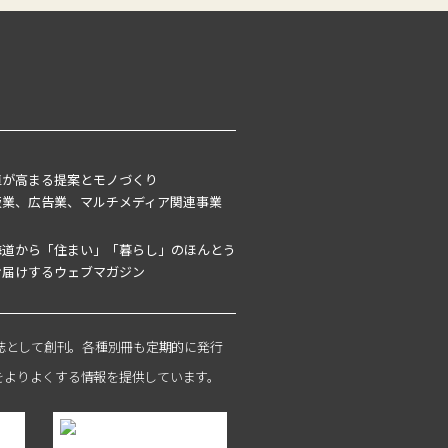
値が高まる提案とモノづくり
版業、広告業、マルチメディア関連事業
海道から「住まい」「暮らし」のほんとう
お届けするウェブマガジン
雑誌として創刊。各種別冊も定期的に発行
をよりよくする情報を提供しています。