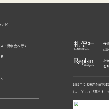
いナビ
価
ウス・見学会へ行く
出
する
北
を
せ
いて
1988年に北海道の住宅
し、「住む」「暮らす」