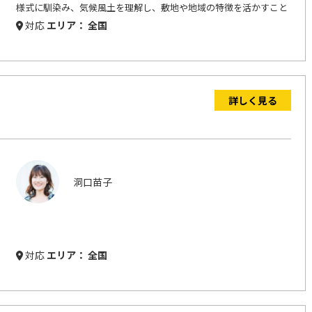
様式に馴染み、気候風土を理解し、敷地や地域の特徴を活かすこと
が大切です。 ゆっくりと希望をお聞きし、敷地をよく観察し、納得
対応
エリア： 全国
のゆくまで検討を続けています。
詳しく見る
洞口苗子
対応
エリア： 全国