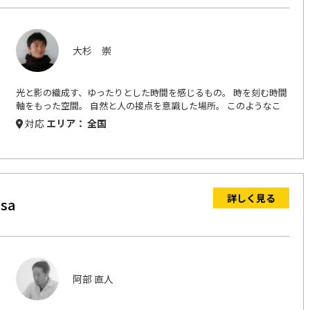
大杉 崇
光と影の織成す、ゆったりとした時間を感じるもの。 時を刻む時間
軸をもった空間。 自然と人の接点を意識した場所。 このようなこ
とを考え日々設計をしています。 また、出会いは多くを学ばせてい
対応
エリア： 全国
ただき、それらを空間に盛り込む場ともなります。ですから建築を
通して多くの物事をお話することを大事に考えています。
ATELIER O2 ？ ・数学や科学で意味する○（ゼロ）の無限に続く
可能性。 ・Ｏ２（酸素）の無色透明なイメージと無くてはならない
存在、他の元素記号と融合し形態を変化させる融通性。 ・皆が納得
できるもの◎（二重丸）を作り上げる。 このようなことを考えＯ２
詳しく見る
sa
（オオツウ）としました、どのように読むのか分かりづらいのも、
いろいろな意味を読み取っていただけたらと思っています。
阿部 直人