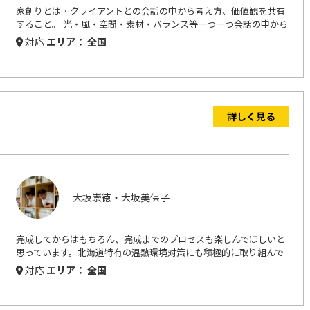
家創りとは…クライアントとの会話の中から考え方、価値観を共有
すること。 光・風・空間・素材・バランス等一つ一つ会話の中から
何度も検討し、創りあげていきます。 そっと優しく包み込むよう
対応
エリア： 全国
な…そんな、柔らかなくつろぎの空間をつくっていきたいと考えて
います。
詳しく見る
大坂崇徳・大坂美保子
完成してからはもちろん、完成までのプロセスも楽しんでほしいと
思っています。北海道特有の温熱環境対策にも積極的に取り組んで
います。空間の質と環境の両面を大事にした建築を広めていきたい
対応
エリア： 全国
と考えています。 設計を進める中で一番大切にしているのは、住ま
い手・使い手との会話です。その分、時間・手間暇は掛かります
が、住宅は毎日の中で最も長くすごす大切な場所です。その大切な