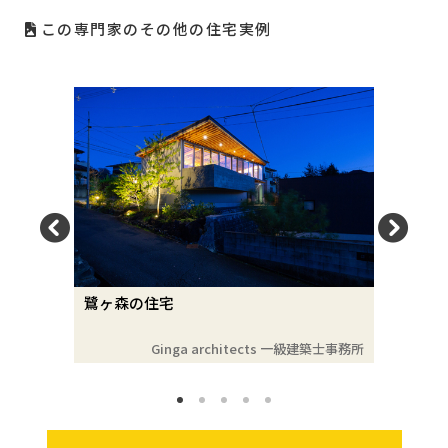
この専門家のその他の住宅実例
鷺ヶ森の住宅
YOK 空の
一級建築士事務所
Ginga architects 一級建築士事務所