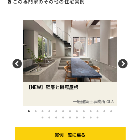
この専門家のその他の住宅実例
【NEW】壁層と樹冠屋根
【NEW
務所 GLA
一級建築士事務所 GLA
実例一覧に戻る