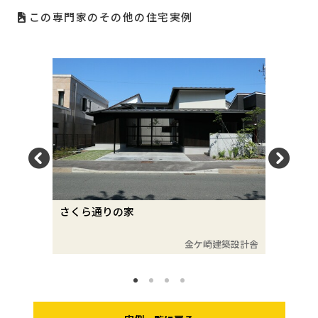
この専門家のその他の住宅実例
さくら通りの家
柳原の家
建築設計舎
金ケ崎建築設計舎