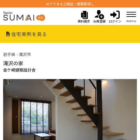
AIでできる工務店・建築家探し
0
資料請求
会員登録
ログイン
menu
住宅実例を見る
岩手県 - 滝沢市
滝沢の家
金ケ崎建築設計舎