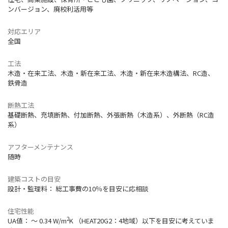
ンバージョン、廃校利活用等
対応エリア
全国
工法
木造・在来工法、木造・新在来工法、木造・新在来木造構法、RC造、
鉄骨造
断熱工法
基礎断熱、充填断熱、付加断熱、外張断熱（木造系）、外断熱（RC造
系）
アフターメンテナンス
随時
建築コストの目安
設計・監理料： 総工事費の10％を目安に応相談
住宅性能
2
UA値： 〜 0.34 W/m
K （HEAT20G2：4地域）以下を目安に考えていま