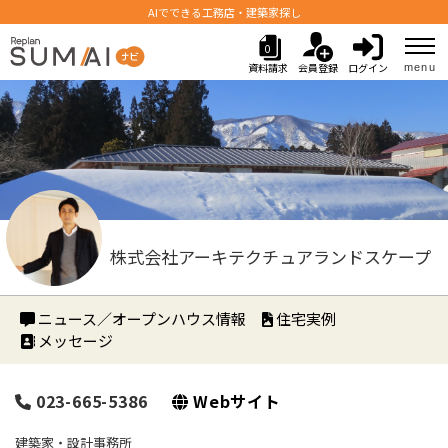
AIでできる工務店・建築家探し
0
資料請求
会員登録
ログイン
menu
株式会社アーキテクチュアランドスケープ
ニュース／オープンハウス情報
住宅実例
メッセージ
023-665-5386
Webサイト
建築家・設計事務所