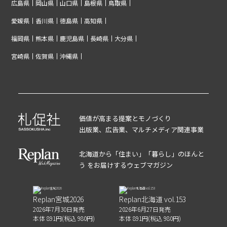
広島県
岡山県
山口県
島根県
鳥取県
愛媛県
香川県
徳島県
高知県
福岡県
熊本県
鹿児島県
長崎県
大分県
宮崎県
佐賀県
沖縄県
価値が高まる提案とモノづくり
出版業、広告業、マルチメディア関連事業
北海道から「住まい」「暮らし」のほんと
う をお届けするウェブマガジン
Replan宮城2026
Replan北海道 vol.153
2026年7月30日発売
2026年6月27日発売
本体 891円(税込 980円)
本体 891円(税込 980円)