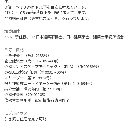
す。
2
Q値： 〜 1.0 W/m
K 以下を目安に考えています。
2
2
C値： 〜 0.5 cm
/m
以下を目安に考えています。
全棟構造計算（許容応力度計算）を行っています。
加盟団体
ASJ、新住協、JIA日本建築家協会、日本建築学会、建築士事務所協会
許可・資格
一級建築士（第312688号）
管理建築士（第092F-10524X号）
登録ランドスケープアーキテクト（RLA）（第00369号）
CASBEE建築評価員（第00317-09号）
VEリーダー（第0539970号）
福祉住環境コーディネーター2級（第15-2-05694号）
技術士補 環境部門（第22312号）
登録建築家（20403305）
住宅省エネルギー設計技術者講習修了
モデルハウス
引き渡し住宅を見学可能