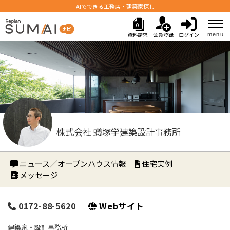
AIでできる工務店・建築家探し
0
資料請求
会員登録
ログイン
menu
株式会社 蟻塚学建築設計事務所
ニュース／オープンハウス情報
住宅実例
メッセージ
0172-88-5620
Webサイト
建築家・設計事務所