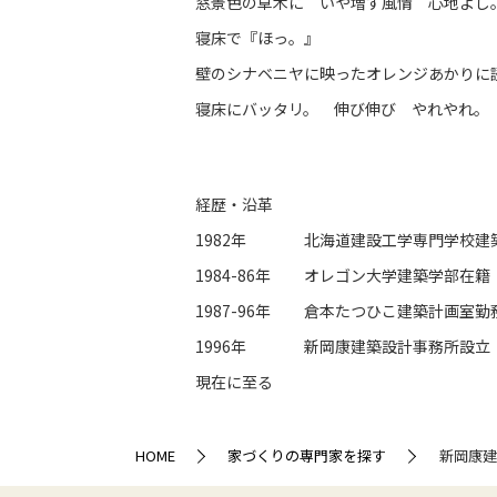
窓景色の草木に いや増す風情 心地よし
寝床で『ほっ。』
壁のシナベニヤに映ったオレンジあかり
寝床にバッタリ。 伸び伸び やれやれ。
経歴・沿革
1982年
北海道建設工学専門学校建
1984-86年
オレゴン大学建築学部在籍
1987-96年
倉本たつひこ建築計画室勤
1996年
新岡康建築設計事務所設立
現在に至る
HOME
家づくりの専門家を探す
新岡康建