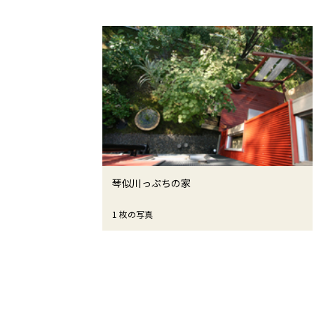
琴似川っぷちの家
1 枚の写真