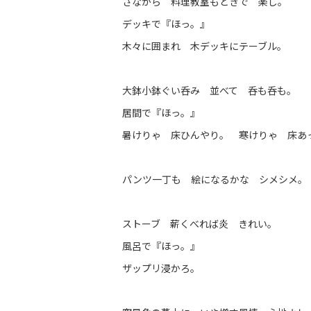
さながら 料理教室もどきで 楽し。
デッキで『ほっ。』
木々に囲まれ 木デッキにテーブル。
大鉢小鉢ぐい呑み 並べて 呑も呑も。
居間で『ほっ。』
暑けりゃ 床ひんやり。 寒けりゃ 床あ
パンツ一丁も 絵になるかな シメシメ。
ストーブ 薪くべれば炎 きれい。
風呂で『ほっ。』
ザップリ浸かろ。