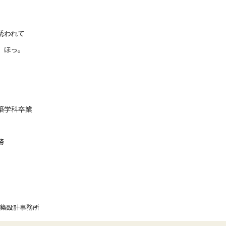
。
に誘われて
 ほっ。
築学科卒業
務
築設計事務所