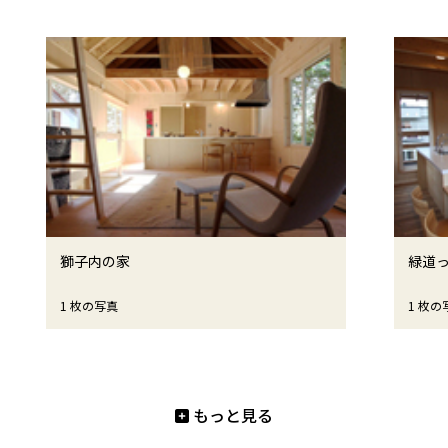
獅子内の家
緑道
1 枚の写真
1 枚の
もっと見る