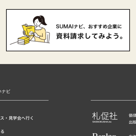
いナビ
価
ウス・見学会へ行く
出
する