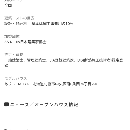
全国
建築コストの目安
設計・監理料： 基本は総工事費用の10％
加盟団体
ASJ、JIA日本建築家協会
許可・資格
一級建築士、管理建築士、JIA登録建築家、BIS(断熱施工技術者)認定登
録
モデルハウス
あり ： TAOYA－北海道札幌市中央区南8条西26丁目2-8
ニュース／オープンハウス情報