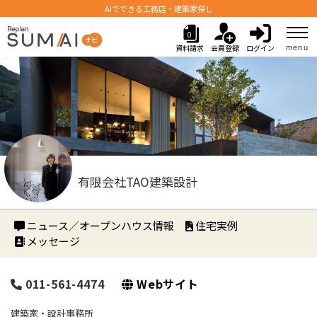
AIでできる工務店・建築家探し
0
資料請求
会員登録
ログイン
menu
有限会社TAO建築設計
ニュース／オープンハウス情報
住宅実例
メッセージ
011-561-4474
Webサイト
建築家・設計事務所